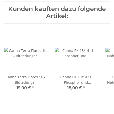
Kunden kauften dazu folgende
Artikel:
Canna Terra Flores 1L -
Canna PK 13/14 1L
C
Blütedünger
Phosphor und
Näh
Kaliumergänzungsdünger
15,00 €
*
18,00 €
*