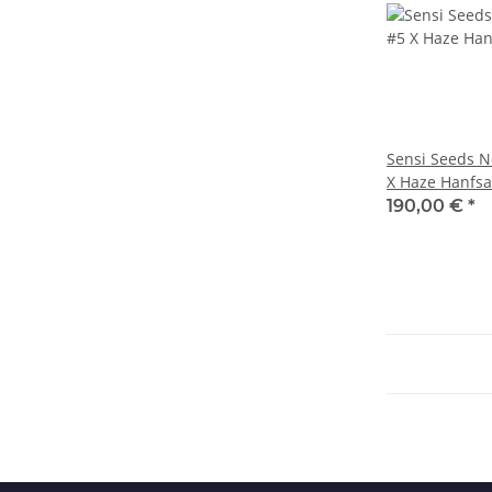
Sensi Seeds N
X Haze Hanfsa
10 Stk.
190,00 €
*