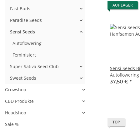
AUF LAGER
Fast Buds
Paradise Seeds
Sensi Seeds
Autoflowering
Feminisiert
Super Sativa Seed Club
Sensi Seeds 
Autoflowering 
Sweet Seeds
37,50 €
*
Growshop
CBD Produkte
Headshop
TOP
Sale %