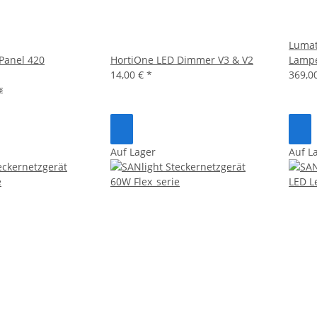
Lumat
Panel 420
HortiOne LED Dimmer V3 & V2
Lamp
14,00 €
*
369,0
€
Auf Lager
Auf L