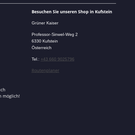
Besuchen Sie unseren Shop in Kufstein
Grüner Kaiser
Professor-Si
nwel-Weg 2
6330 Kufstein
Österreich
Tel.:
+43 660 9025796
Routenplaner
uch
n möglich!