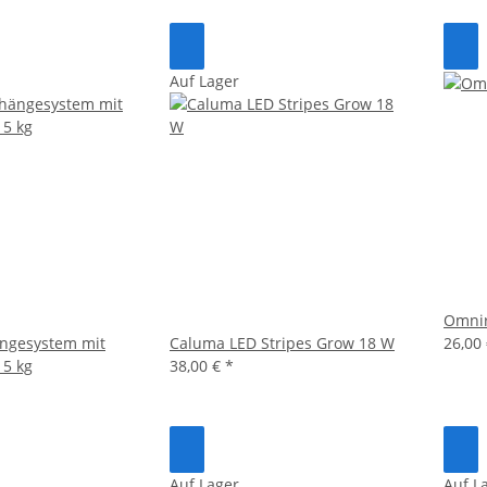
Auf Lager
Omnir
ngesystem mit
Caluma LED Stripes Grow 18 W
26,00
 5 kg
38,00 €
*
Auf Lager
Auf L