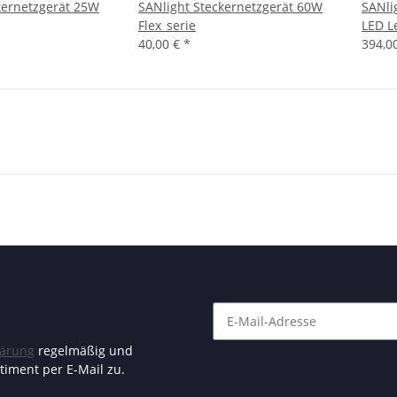
kernetzgerät 25W
SANlight Steckernetzgerät 60W
SANli
Flex_serie
LED L
40,00 €
*
394,0
lärung
regelmäßig und
timent per E-Mail zu.