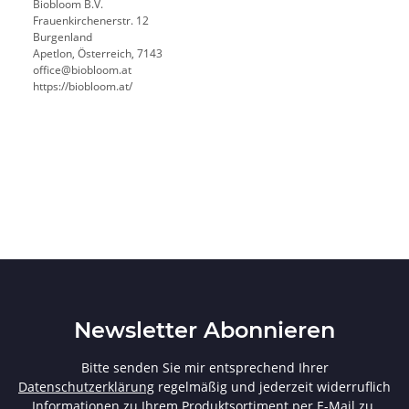
Biobloom B.V.
Frauenkirchenerstr. 12
Burgenland
Apetlon, Österreich, 7143
office@biobloom.at
https://biobloom.at/
Newsletter Abonnieren
Bitte senden Sie mir entsprechend Ihrer
Datenschutzerklärung
regelmäßig und jederzeit widerruflich
Informationen zu Ihrem Produktsortiment per E-Mail zu.