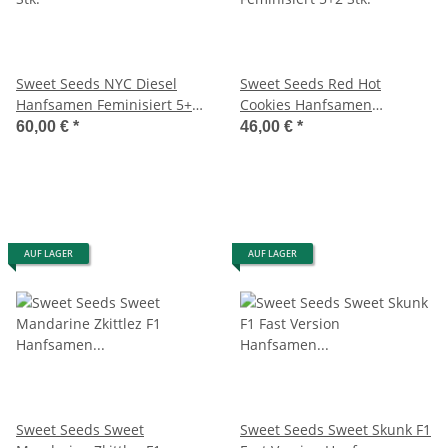
Sweet Seeds NYC Diesel
Sweet Seeds Red Hot
Hanfsamen Feminisiert 5+2
Cookies Hanfsamen
Stk.
Feminisiert 5+2 Stk.
60,00 €
*
46,00 €
*
AUF LAGER
AUF LAGER
Sweet Seeds Sweet
Sweet Seeds Sweet Skunk F1