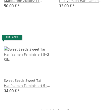
Mandarine Zkittlez F1
Fast Version Hanfsamen
Hanfsamen Feminisiert 5+2
Feminisiert 5+2 Stk.
50,00 €
*
33,00 €
*
Stk.
AUF LAGER
Sweet Seeds Sweet Tai
Hanfsamen Feminisiert 5+2
Stk.
34,00 €
*