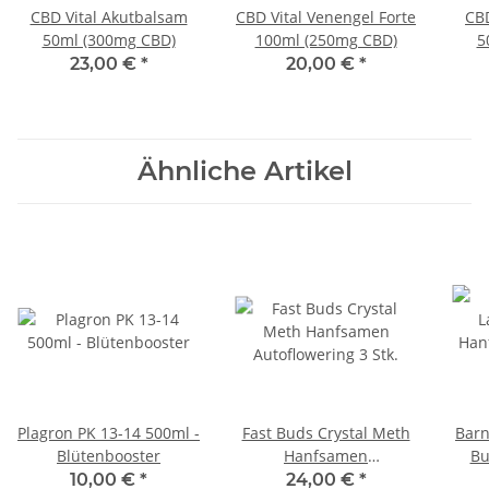
CBD Vital Akutbalsam
CBD Vital Venengel Forte
CB
50ml (300mg CBD)
100ml (250mg CBD)
5
23,00 €
*
20,00 €
*
Ähnliche Artikel
Plagron PK 13-14 500ml -
Fast Buds Crystal Meth
Barn
Blütenbooster
Hanfsamen
Bu
Autoflowering 3 Stk.
F
10,00 €
*
24,00 €
*