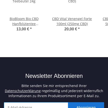
BioBloom Bio CBD
CBD Vital Venengel Forte
CB
Hanfblütentee
100ml (250mg CBD)
5
Teebeutel 24g
13,00 €
*
20,00 €
*
Newsletter Abonnieren
Bitte senden Sie mir entsprechend Ihrer
Datenschutzerklärung
regelmäßig und jederzeit widerruflich
Informationen zu Ihrem Produktsortiment per E-Mail zu.
Abonnieren