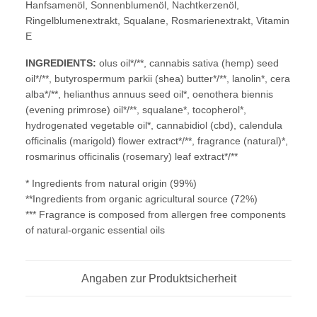
Hanfsamenöl, Sonnenblumenöl, Nachtkerzenöl,
Ringelblumenextrakt, Squalane, Rosmarienextrakt, Vitamin
E
INGREDIENTS:
olus oil*/**, cannabis sativa (hemp) seed
oil*/**, butyrospermum parkii (shea) butter*/**, lanolin*, cera
alba*/**, helianthus annuus seed oil*, oenothera biennis
(evening primrose) oil*/**, squalane*, tocopherol*,
hydrogenated vegetable oil*, cannabidiol (cbd), calendula
officinalis (marigold) flower extract*/**, fragrance (natural)*,
rosmarinus officinalis (rosemary) leaf extract*/**
* Ingredients from natural origin (99%)
**Ingredients from organic agricultural source (72%)
*** Fragrance is composed from allergen free components
of natural-organic essential oils
Angaben zur Produktsicherheit