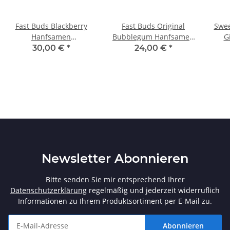
Fast Buds Blackberry
Fast Buds Original
Swee
Hanfsamen
Bubblegum Hanfsamen
G
Autoflowering 3 Stk.
Autoflowering 3 Stk.
Aut
30,00 €
*
24,00 €
*
Newsletter Abonnieren
Bitte senden Sie mir entsprechend Ihrer
Datenschutzerklärung
regelmäßig und jederzeit widerruflich
Informationen zu Ihrem Produktsortiment per E-Mail zu.
Abonnieren