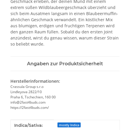
Geschmack erleben, der deinen Mund mit einem
extrem süßen Wildblaubeergeschmack überzieht und
sich beim Ausatmen langsam in einen Blaubeermuffin-
ähnlichen Geschmack verwandelt. Ein köstlicher Mix
aus blumigen, erdigen und fruchtigen Terpenen wird
den ganzen Raum füllen. Sobald du den ersten Joint
anzündest, wirst du genau wissen, warum dieser Strain
so beliebt wurde.
Angaben zur Produktsicherheit
Herstellerinformationen:
Crassula Group s.r.o
Lindleyova 2822/10
Praha 6, Tschechien, 160 00
info@2fast4buds.com
https://2fast4buds.com/
Produkteigenschaft
Wert
Indica/Sativa:
mostly Indica