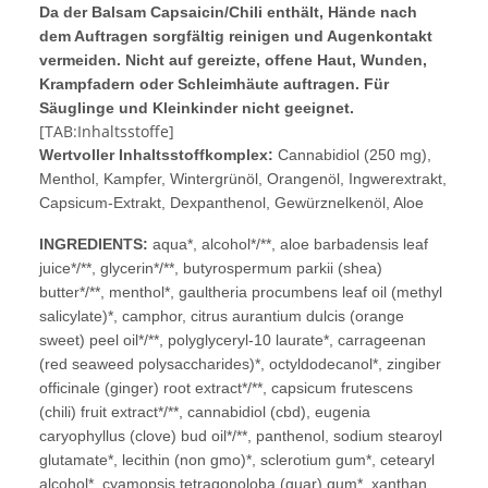
Da der Balsam Capsaicin/Chili enthält, Hände nach
dem Auftragen sorgfältig reinigen und Augenkontakt
vermeiden. Nicht auf gereizte, offene Haut, Wunden,
Krampfadern oder Schleimhäute auftragen. Für
Säuglinge und Kleinkinder nicht geeignet.
[TAB:Inhaltsstoffe]
Wertvoller Inhaltsstoffkomplex:
Cannabidiol (250 mg),
Menthol, Kampfer, Wintergrünöl, Orangenöl, Ingwerextrakt,
Capsicum-Extrakt, Dexpanthenol, Gewürznelkenöl, Aloe
INGREDIENTS:
aqua*, alcohol*/**, aloe barbadensis leaf
juice*/**, glycerin*/**, butyrospermum parkii (shea)
butter*/**, menthol*, gaultheria procumbens leaf oil (methyl
salicylate)*, camphor, citrus aurantium dulcis (orange
sweet) peel oil*/**, polyglyceryl-10 laurate*, carrageenan
(red seaweed polysaccharides)*, octyldodecanol*, zingiber
officinale (ginger) root extract*/**, capsicum frutescens
(chili) fruit extract*/**, cannabidiol (cbd), eugenia
caryophyllus (clove) bud oil*/**, panthenol, sodium stearoyl
glutamate*, lecithin (non gmo)*, sclerotium gum*, cetearyl
alcohol*, cyamopsis tetragonoloba (guar) gum*, xanthan