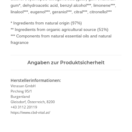
gum*, dehydroacetic acid, benzyl alcohol***, limonene***,
linalool***, eugenol***, geraniol***, citral***, citronellol***
* Ingredients from natural origin (97%)
** Ingredients from organic agricultural source (51%)
*** Components from natural essential oils and natural
fragrance
Angaben zur Produktsicherheit
Herstellerinformationen:
Vitrasan GmbH
Pirching 95/1
Burgenland
Gleisdorf, Österreich, 8200
+43 3112 20119
https://www.cbd-vital.at/