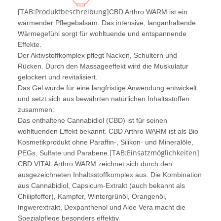
[TAB:Produktbeschreibung]
CBD Arthro WARM ist ein
wärmender Pflegebalsam. Das intensive, langanhaltende
Wärmegefühl sorgt für wohltuende und entspannende
Effekte.
Der Aktivstoffkomplex pflegt Nacken, Schultern und
Rücken. Durch den Massageeffekt wird die Muskulatur
gelockert und revitalisiert.
Das Gel wurde für eine langfristige Anwendung entwickelt
und setzt sich aus bewährten natürlichen Inhaltsstoffen
zusammen:
Das enthaltene Cannabidiol (CBD) ist für seinen
wohltuenden Effekt bekannt. CBD Arthro WARM ist als Bio-
Kosmetikprodukt ohne Paraffin-, Silikon- und Mineralöle,
[TAB:Einsatzmöglichkeiten]
PEGs, Sulfate und Parabene.
CBD VITAL Arthro WARM zeichnet sich durch den
ausgezeichneten Inhaltsstoffkomplex aus. Die Kombination
aus Cannabidiol, Capsicum-Extrakt (auch bekannt als
Chilipfeffer), Kampfer, Wintergrünöl, Orangenöl,
Ingwerextrakt, Dexpanthenol und Aloe Vera macht die
Spezialpflege besonders effektiv.