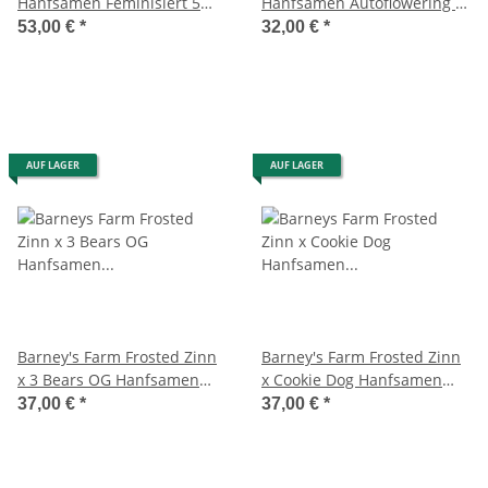
Hanfsamen Feminisiert 5
Hanfsamen Autoflowering 3
Stk.
Stk.
53,00 €
*
32,00 €
*
AUF LAGER
AUF LAGER
Barney's Farm Frosted Zinn
Barney's Farm Frosted Zinn
x 3 Bears OG Hanfsamen
x Cookie Dog Hanfsamen
Autoflowering 3 Stk.
Autoflowering 3 Stk.
37,00 €
*
37,00 €
*