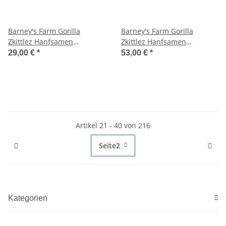
Barney's Farm Gorilla
Barney's Farm Gorilla
Zkittlez Hanfsamen
Zkittlez Hanfsamen
Autoflowering 3 Stk.
Feminisiert 5 Stk.
29,00 €
*
53,00 €
*
Artikel 21 - 40 von 216
Seite
2
Kategorien